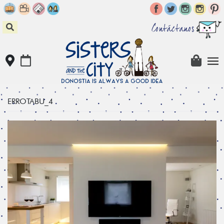
Skip
to
content
Contáctanos
ERROTABU_4