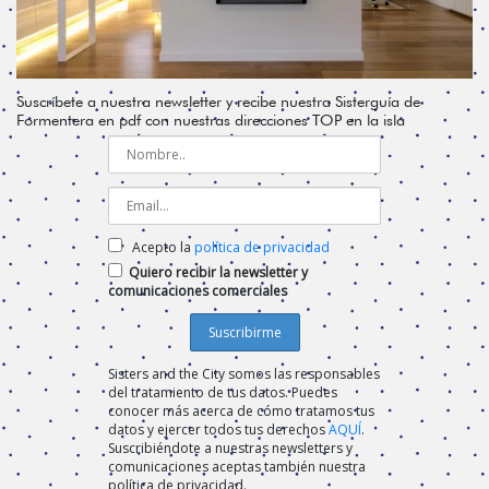
Suscríbete a nuestra newsletter y recibe nuestra Sisterguía de
Formentera en pdf con nuestras direcciones TOP en la isla
Acepto la
política de privacidad
Quiero recibir la newsletter y
comunicaciones comerciales
Sisters and the City somos las responsables
del tratamiento de tus datos. Puedes
conocer más acerca de cómo tratamos tus
datos y ejercer todos tus derechos
AQUÍ
.
Suscribiéndote a nuestras newsletters y
comunicaciones aceptas también nuestra
política de privacidad.