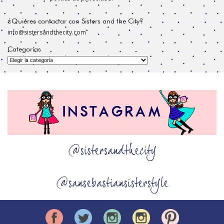
¿Quiéres contactar con Sisters and the City?
info@sistersandthecity.com
Categorías
Categorías
@sistersandthecity
@sansebastiansisterstyle