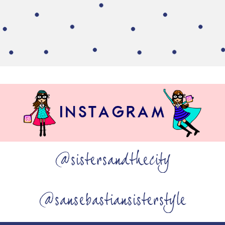
@sistersandthecity
@sansebastiansisterstyle