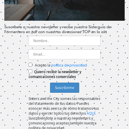
Suscríbete a nuestra newsletter y recibe nuestra Sisterguía de
Formentera en pdf con nuestras direcciones TOP en la isla
Acepto la
política de privacidad
Quiero recibir la newsletter y
comunicaciones comerciales
Sisters and the City somos las responsables
del tratamiento de tus datos. Puedes
conocer más acerca de cómo tratamos tus
datos y ejercer todos tus derechos
AQUÍ
.
Suscribiéndote a nuestras newsletters y
comunicaciones aceptas también nuestra
política de privacidad.