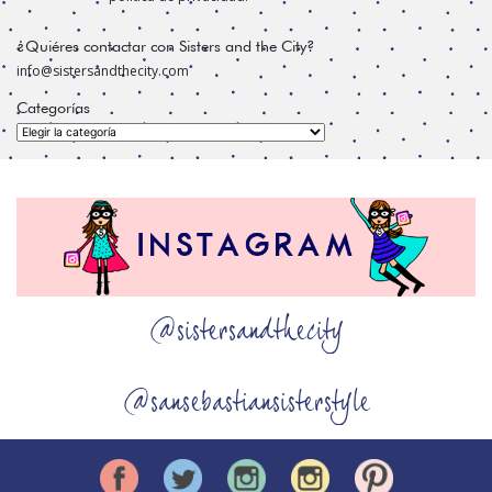
¿Quiéres contactar con Sisters and the City?
info@sistersandthecity.com
Categorías
Categorías
@sistersandthecity
@sansebastiansisterstyle