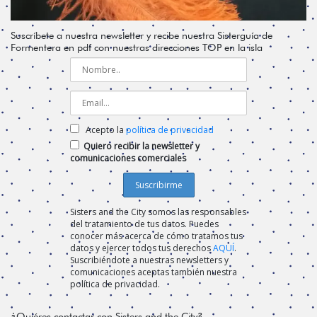
Suscríbete a nuestra newsletter y recibe nuestra Sisterguía de
Formentera en pdf con nuestras direcciones TOP en la isla
Acepto la
política de privacidad
Quiero recibir la newsletter y
comunicaciones comerciales
Sisters and the City somos las responsables
del tratamiento de tus datos. Puedes
conocer más acerca de cómo tratamos tus
datos y ejercer todos tus derechos
AQUÍ
.
Suscribiéndote a nuestras newsletters y
comunicaciones aceptas también nuestra
política de privacidad.
¿Quiéres contactar con Sisters and the City?