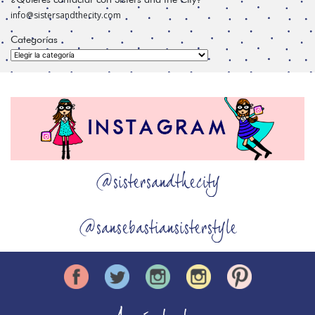
info@sistersandthecity.com
Categorías
Categorías
@sistersandthecity
@sansebastiansisterstyle