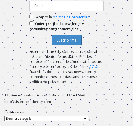
Acepto la
política de privacidad
Quiero recibir la newsletter y
comunicaciones comerciales
Sisters and the City somos las responsables
del tratamiento de tus datos. Puedes
conocer más acerca de cómo tratamos tus
datos y ejercer todos tus derechos
AQUÍ
.
Suscribiéndote a nuestras newsletters y
comunicaciones aceptas también nuestra
política de privacidad.
¿Quiéres contactar con Sisters and the City?
info@sistersandthecity.com
Categorías
Categorías