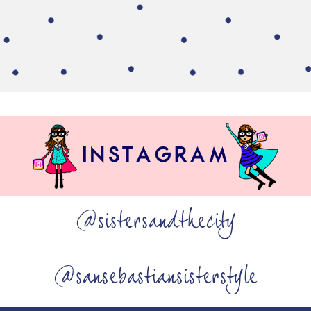
@sistersandthecity
@sansebastiansisterstyle