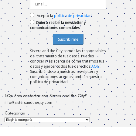
Acepto la
política de privacidad
Quiero recibir la newsletter y
comunicaciones comerciales
Sisters and the City somos las responsables
del tratamiento de tus datos. Puedes
conocer más acerca de cómo tratamos tus
datos y ejercer todos tus derechos
AQUÍ
.
Suscribiéndote a nuestras newsletters y
comunicaciones aceptas también nuestra
política de privacidad.
¿Quiéres contactar con Sisters and the City?
info@sistersandthecity.com
Categorías
Categorías