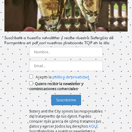
Suscríbete a nuestra newsletter y recibe nuestra Sisterguía de
Formentera en pdf con nuestras direcciones TOP en la isla
Acepto la
política de privacidad
Quiero recibir la newsletter y
comunicaciones comerciales
Sisters and the City somos las responsables
del tratamiento de tus datos. Puedes
conocer más acerca de cómo tratamos tus
datos y ejercer todos tus derechos
AQUÍ
.
Suscribiéndote a nuestras newsletters y