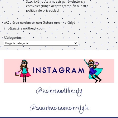
Suscribiéndote a nuestras newsletters y
comunicaciones aceptas también nuestra
política de privacidad.
¿Quiéres contactar con Sisters and the City?
info@sistersandthecity.com
Categorías
Categorías
@sistersandthecity
@sansebastiansisterstyle