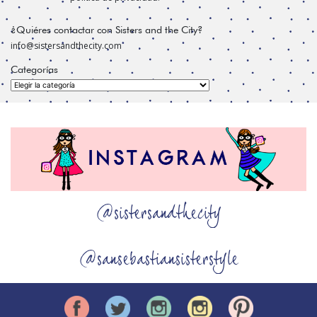
¿Quiéres contactar con Sisters and the City?
info@sistersandthecity.com
Categorías
Categorías
@sistersandthecity
@sansebastiansisterstyle