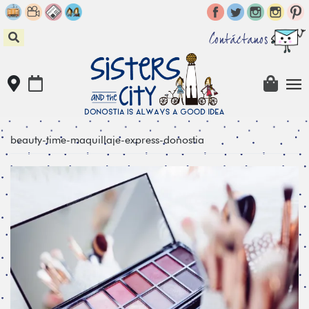
Skip
to
content
Contáctanos
beauty-time-maquillaje-express-donostia