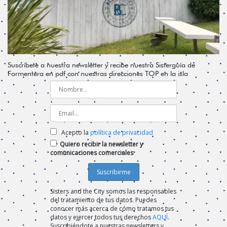
Suscríbete a nuestra newsletter y recibe nuestra Sisterguía de
Formentera en pdf con nuestras direcciones TOP en la isla
Acepto la
política de privacidad
Quiero recibir la newsletter y
comunicaciones comerciales
Sisters and the City somos las responsables
del tratamiento de tus datos. Puedes
conocer más acerca de cómo tratamos tus
datos y ejercer todos tus derechos
AQUÍ
.
Suscribiéndote a nuestras newsletters y