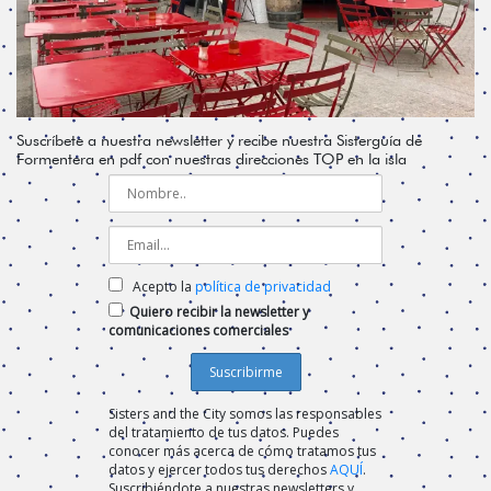
Suscríbete a nuestra newsletter y recibe nuestra Sisterguía de
Formentera en pdf con nuestras direcciones TOP en la isla
Acepto la
política de privacidad
Quiero recibir la newsletter y
comunicaciones comerciales
Sisters and the City somos las responsables
del tratamiento de tus datos. Puedes
conocer más acerca de cómo tratamos tus
datos y ejercer todos tus derechos
AQUÍ
.
Suscribiéndote a nuestras newsletters y