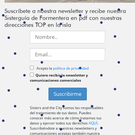
Suscríbete a nuestra newsletter y recibe nuestra
Sisterguía de Formentera en pdf con nuestras
direcciones TOP en la isla
Acepto la
política de privacidad
Quiero recibir la newsletter y
comunicaciones comerciales
Sisters and the City somos las responsables
del tratamiento de tus datos. Puedes
conocer más acerca de cómo tratamos tus
datos y ejercer todos tus derechos
AQUÍ
.
Suscribiéndote a nuestras newsletters y
comunicaciones aceptas también nuestra