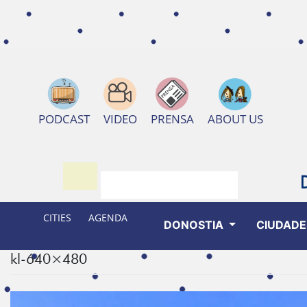
ABOUT US
PODCAST
VIDEO
PRENSA
CITIES
AGENDA
DONOSTIA
CIUDAD
kl-640×480