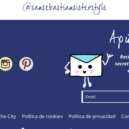
@sansebastiansisterstyle
Ap
Rec
secret
the City
Política de cookies
Política de privacidad
Con