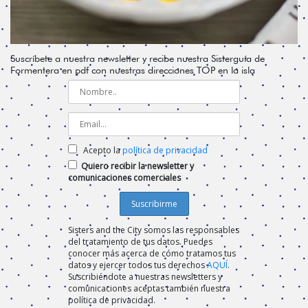
Suscríbete a nuestra newsletter y recibe nuestra Sisterguía de
Formentera en pdf con nuestras direcciones TOP en la isla
Acepto la
política de privacidad
Quiero recibir la newsletter y
comunicaciones comerciales
Sisters and the City somos las responsables
del tratamiento de tus datos. Puedes
conocer más acerca de cómo tratamos tus
datos y ejercer todos tus derechos
AQUÍ
.
Suscribiéndote a nuestras newsletters y
comunicaciones aceptas también nuestra
política de privacidad.