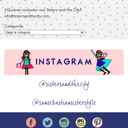
¿Quiéres contactar con Sisters and the City?
info@sistersandthecity.com
Categorías
Categorías
@sistersandthecity
@sansebastiansisterstyle