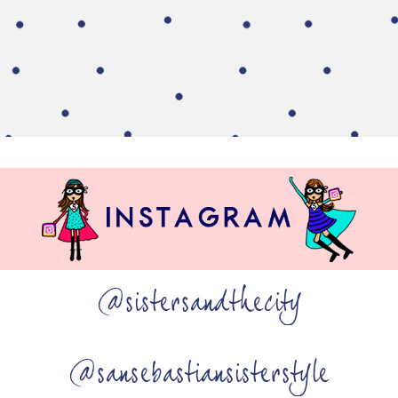
@sistersandthecity
@sansebastiansisterstyle