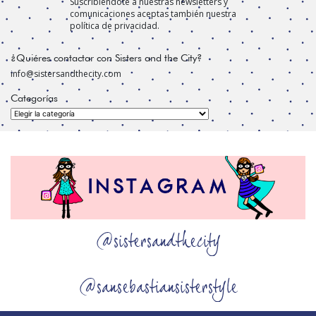
Suscribiéndote a nuestras newsletters y
comunicaciones aceptas también nuestra
política de privacidad.
¿Quiéres contactar con Sisters and the City?
info@sistersandthecity.com
Categorías
Categorías
@sistersandthecity
@sansebastiansisterstyle