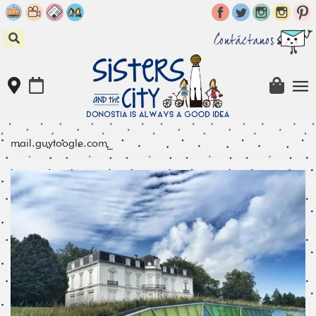
Skip
to
content
Contáctanos
mail.guytoogle.com_