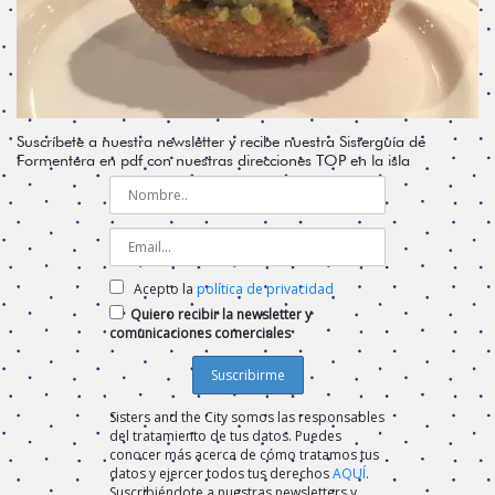
Suscríbete a nuestra newsletter y recibe nuestra Sisterguía de
Formentera en pdf con nuestras direcciones TOP en la isla
Acepto la
política de privacidad
Quiero recibir la newsletter y
comunicaciones comerciales
Sisters and the City somos las responsables
del tratamiento de tus datos. Puedes
conocer más acerca de cómo tratamos tus
datos y ejercer todos tus derechos
AQUÍ
.
Suscribiéndote a nuestras newsletters y