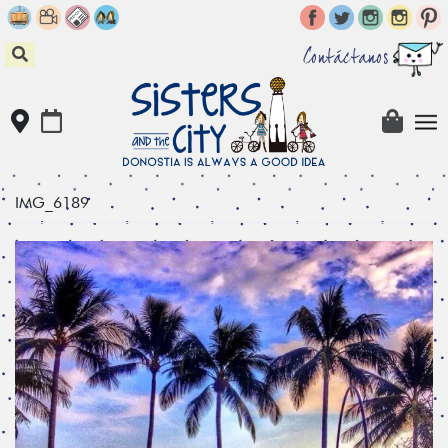
Skip
to
content
Contáctanos
IMG_6189