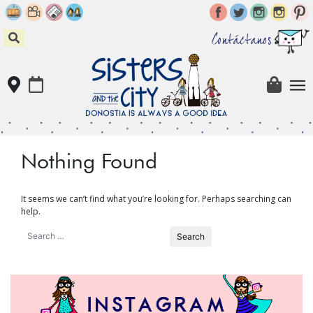
Skip
to
content
Contáctanos
Nothing Found
It seems we can’t find what you’re looking for. Perhaps searching can
help.