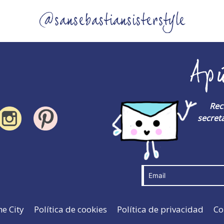
@sansebastiansisterstyle
Ap
Rec
secreta
he City
Política de cookies
Política de privacidad
Co