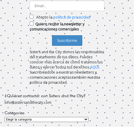
Acepto la
política de privacidad
Quiero recibir la newsletter y
comunicaciones comerciales
Sisters and the City somos las responsables
del tratamiento de tus datos. Puedes
conocer más acerca de cómo tratamos tus
datos y ejercer todos tus derechos
AQUÍ
.
Suscribiéndote a nuestras newsletters y
comunicaciones aceptas también nuestra
política de privacidad.
¿Quiéres contactar con Sisters and the City?
info@sistersandthecity.com
Categorías
Categorías