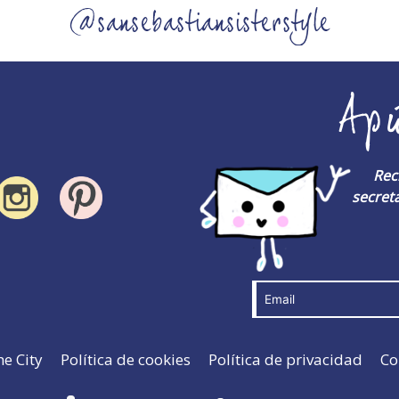
@sansebastiansisterstyle
Ap
Rec
secreta
he City
Política de cookies
Política de privacidad
Co