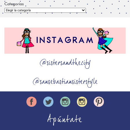
Categorías
Categorías
@sistersandthecity
@sansebastiansisterstyle
Apúntate