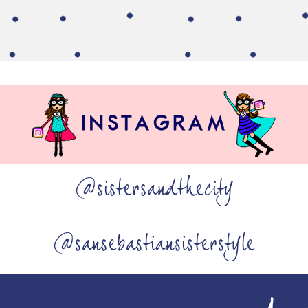
@sistersandthecity
@sansebastiansisterstyle