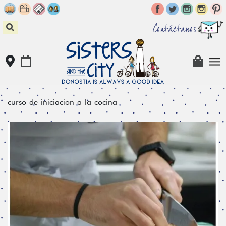
Skip
to
content
Contáctanos
curso-de-iniciacion-a-la-cocina-