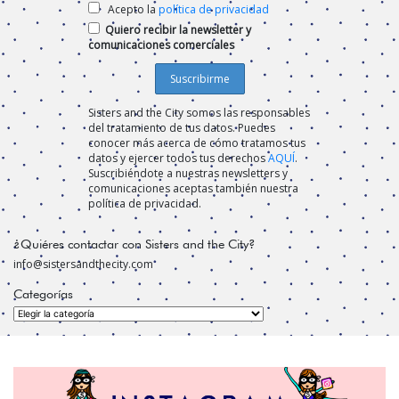
Acepto la
política de privacidad
Quiero recibir la newsletter y
comunicaciones comerciales
Sisters and the City somos las responsables
del tratamiento de tus datos. Puedes
conocer más acerca de cómo tratamos tus
datos y ejercer todos tus derechos
AQUÍ
.
Suscribiéndote a nuestras newsletters y
comunicaciones aceptas también nuestra
política de privacidad.
¿Quiéres contactar con Sisters and the City?
info@sistersandthecity.com
Categorías
Categorías