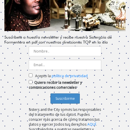
Suscríbete a nuestra newsletter y recibe nuestra Sisterguía de
Formentera en pdf con nuestras direcciones TOP en la isla
Acepto la
política de privacidad
Quiero recibir la newsletter y
comunicaciones comerciales
Sisters and the City somos las responsables
del tratamiento de tus datos. Puedes
conocer más acerca de cómo tratamos tus
datos y ejercer todos tus derechos
AQUÍ
.
Suscribiéndote a nuestras newsletters y