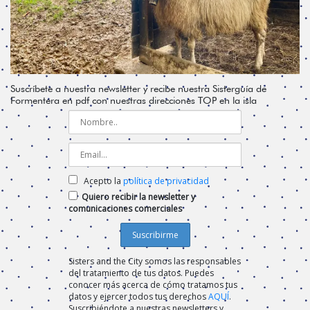
Suscríbete a nuestra newsletter y recibe nuestra Sisterguía de
Formentera en pdf con nuestras direcciones TOP en la isla
Acepto la
política de privacidad
Quiero recibir la newsletter y
comunicaciones comerciales
Sisters and the City somos las responsables
del tratamiento de tus datos. Puedes
conocer más acerca de cómo tratamos tus
datos y ejercer todos tus derechos
AQUÍ
.
Suscribiéndote a nuestras newsletters y