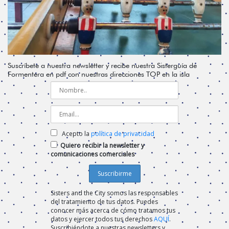
Suscríbete a nuestra newsletter y recibe nuestra Sisterguía de
Formentera en pdf con nuestras direcciones TOP en la isla
Acepto la
política de privacidad
Quiero recibir la newsletter y
comunicaciones comerciales
Sisters and the City somos las responsables
del tratamiento de tus datos. Puedes
conocer más acerca de cómo tratamos tus
datos y ejercer todos tus derechos
AQUÍ
.
Suscribiéndote a nuestras newsletters y