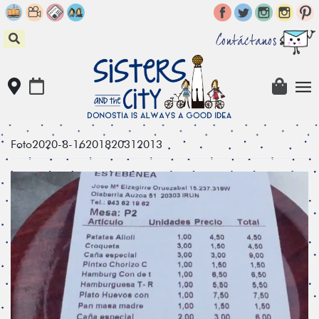
Skip
to
content
Contáctanos
Foto2020-8-16201820312013