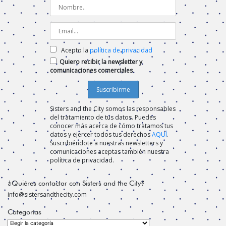
Acepto la
política de privacidad
Quiero recibir la newsletter y
comunicaciones comerciales
Sisters and the City somos las responsables
del tratamiento de tus datos. Puedes
conocer más acerca de cómo tratamos tus
datos y ejercer todos tus derechos
AQUÍ
.
Suscribiéndote a nuestras newsletters y
comunicaciones aceptas también nuestra
política de privacidad.
¿Quiéres contactar con Sisters and the City?
info@sistersandthecity.com
Categorías
Categorías