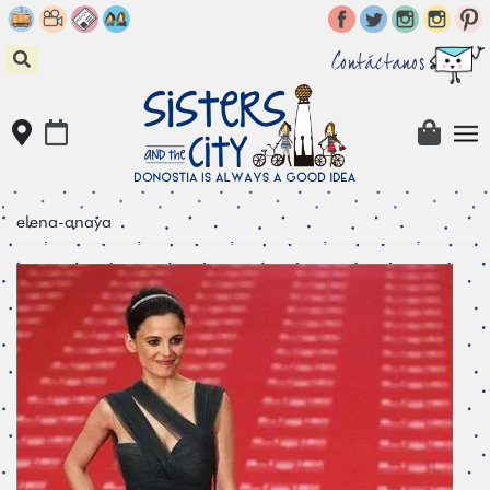
Skip
to
content
Contáctanos
elena-anaya