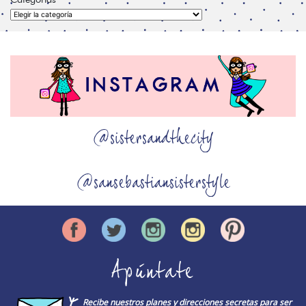
Categorías
@sistersandthecity
@sansebastiansisterstyle
Apúntate
Recibe nuestros planes y direcciones secretas para ser