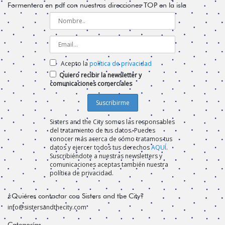
Formentera en pdf con nuestras direcciones TOP en la isla
Acepto la
política de privacidad
Quiero recibir la newsletter y
comunicaciones comerciales
Sisters and the City somos las responsables
del tratamiento de tus datos. Puedes
conocer más acerca de cómo tratamos tus
datos y ejercer todos tus derechos
AQUÍ
.
Suscribiéndote a nuestras newsletters y
comunicaciones aceptas también nuestra
política de privacidad.
¿Quiéres contactar con Sisters and the City?
info@sistersandthecity.com
Categorías