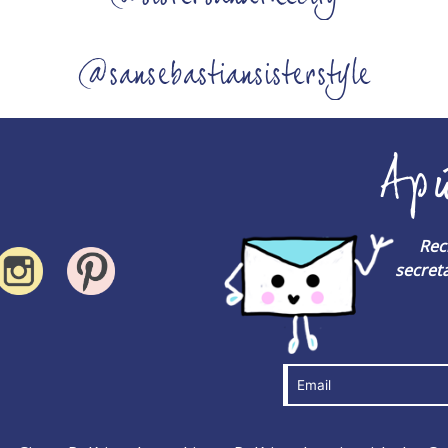
@sansebastiansisterstyle
Ap
Rec
secreta