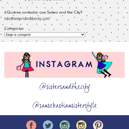
¿Quiéres contactar con Sisters and the City?
info@sistersandthecity.com
Categorías
Categorías
@sistersandthecity
@sansebastiansisterstyle