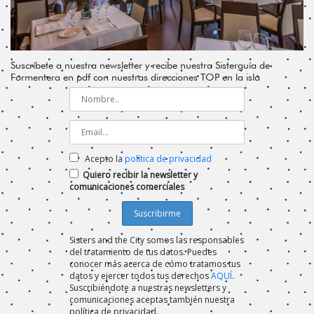
Suscríbete a nuestra newsletter y recibe nuestra Sisterguía de
Formentera en pdf con nuestras direcciones TOP en la isla
Acepto la
política de privacidad
Quiero recibir la newsletter y
comunicaciones comerciales
Sisters and the City somos las responsables
del tratamiento de tus datos. Puedes
conocer más acerca de cómo tratamos tus
datos y ejercer todos tus derechos
AQUÍ
.
Suscribiéndote a nuestras newsletters y
comunicaciones aceptas también nuestra
política de privacidad.