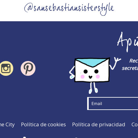
@sansebastiansisterstyle
Ap
Rec
secreta
he City
Política de cookies
Política de privacidad
Co