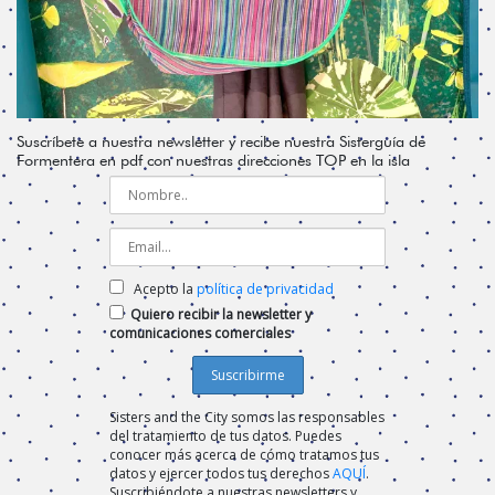
Suscríbete a nuestra newsletter y recibe nuestra Sisterguía de
Formentera en pdf con nuestras direcciones TOP en la isla
Acepto la
política de privacidad
Quiero recibir la newsletter y
comunicaciones comerciales
Sisters and the City somos las responsables
del tratamiento de tus datos. Puedes
conocer más acerca de cómo tratamos tus
datos y ejercer todos tus derechos
AQUÍ
.
Suscribiéndote a nuestras newsletters y