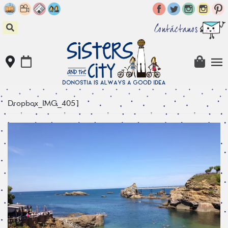
Skip
to
content
Contáctanos
Dropbox_IMG_4051