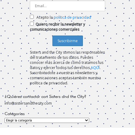
Acepto la
política de privacidad
Quiero recibir la newsletter y
comunicaciones comerciales
Sisters and the City somos las responsables
del tratamiento de tus datos. Puedes
conocer más acerca de cómo tratamos tus
datos y ejercer todos tus derechos
AQUÍ
.
Suscribiéndote a nuestras newsletters y
comunicaciones aceptas también nuestra
política de privacidad.
¿Quiéres contactar con Sisters and the City?
info@sistersandthecity.com
Categorías
Categorías