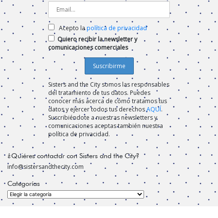
Acepto la
política de privacidad
Quiero recibir la newsletter y
comunicaciones comerciales
Sisters and the City somos las responsables
del tratamiento de tus datos. Puedes
conocer más acerca de cómo tratamos tus
datos y ejercer todos tus derechos
AQUÍ
.
Suscribiéndote a nuestras newsletters y
comunicaciones aceptas también nuestra
política de privacidad.
¿Quiéres contactar con Sisters and the City?
info@sistersandthecity.com
Categorías
Categorías