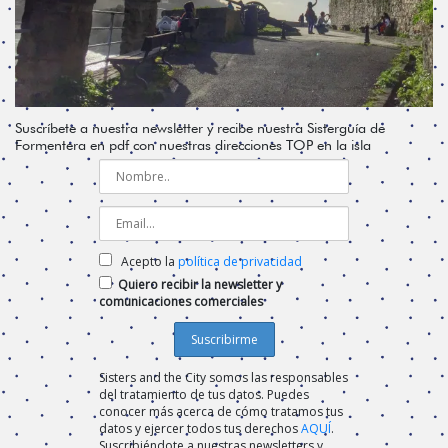
Suscríbete a nuestra newsletter y recibe nuestra Sisterguía de
Formentera en pdf con nuestras direcciones TOP en la isla
Acepto la
política de privacidad
Quiero recibir la newsletter y
comunicaciones comerciales
Sisters and the City somos las responsables
del tratamiento de tus datos. Puedes
conocer más acerca de cómo tratamos tus
datos y ejercer todos tus derechos
AQUÍ
.
Suscribiéndote a nuestras newsletters y