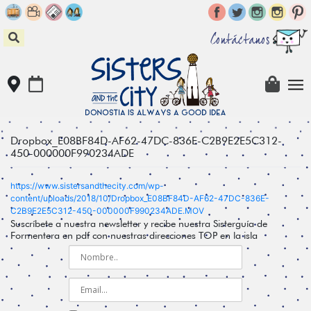
Skip
to
content
Contáctanos
Dropbox_E08BF84D-AF62-47DC-836E-C2B9E2E5C312-
450-000000F990234ADE
https://www.sistersandthecity.com/wp-
content/uploads/2018/10/Dropbox_E08BF84D-AF62-47DC-836E-
C2B9E2E5C312-450-000000F990234ADE.MOV
Suscríbete a nuestra newsletter y recibe nuestra Sisterguía de
Formentera en pdf con nuestras direcciones TOP en la isla