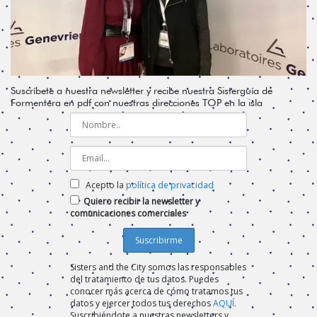
Suscríbete a nuestra newsletter y recibe nuestra Sisterguía de
Formentera en pdf con nuestras direcciones TOP en la isla
Acepto la
política de privacidad
Quiero recibir la newsletter y
comunicaciones comerciales
Sisters and the City somos las responsables
del tratamiento de tus datos. Puedes
conocer más acerca de cómo tratamos tus
datos y ejercer todos tus derechos
AQUÍ
.
Suscribiéndote a nuestras newsletters y