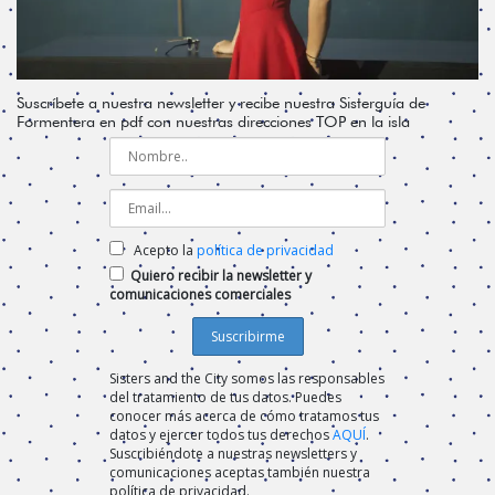
Suscríbete a nuestra newsletter y recibe nuestra Sisterguía de
Formentera en pdf con nuestras direcciones TOP en la isla
Acepto la
política de privacidad
Quiero recibir la newsletter y
comunicaciones comerciales
Sisters and the City somos las responsables
del tratamiento de tus datos. Puedes
conocer más acerca de cómo tratamos tus
datos y ejercer todos tus derechos
AQUÍ
.
Suscribiéndote a nuestras newsletters y
comunicaciones aceptas también nuestra
política de privacidad.