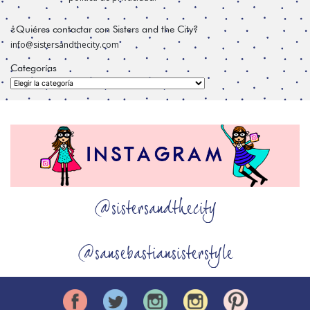
¿Quiéres contactar con Sisters and the City?
info@sistersandthecity.com
Categorías
Categorías
@sistersandthecity
@sansebastiansisterstyle