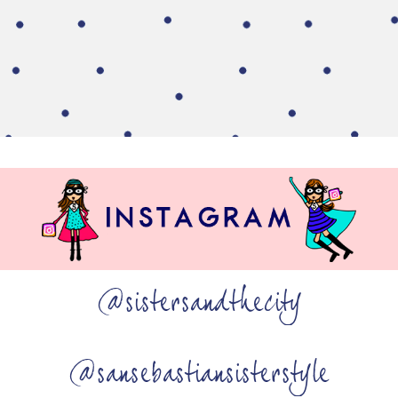
@sistersandthecity
@sansebastiansisterstyle