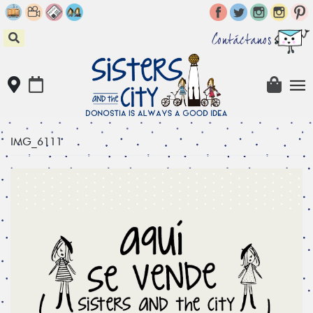
Skip
to
content
Contáctanos
IMG_6111