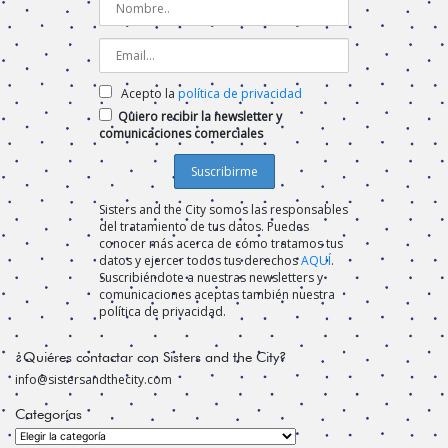
Acepto la
política de privacidad
Quiero recibir la newsletter y
comunicaciones comerciales
Sisters and the City somos las responsables
del tratamiento de tus datos. Puedes
conocer más acerca de cómo tratamos tus
datos y ejercer todos tus derechos
AQUÍ
.
Suscribiéndote a nuestras newsletters y
comunicaciones aceptas también nuestra
política de privacidad.
¿Quiéres contactar con Sisters and the City?
info@sistersandthecity.com
Categorías
Categorías