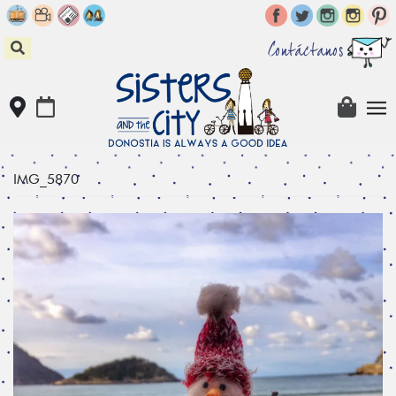
Skip
to
content
Contáctanos
IMG_5870