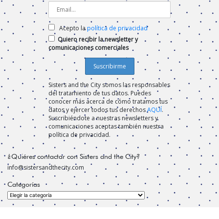
Acepto la
política de privacidad
Quiero recibir la newsletter y
comunicaciones comerciales
Sisters and the City somos las responsables
del tratamiento de tus datos. Puedes
conocer más acerca de cómo tratamos tus
datos y ejercer todos tus derechos
AQUÍ
.
Suscribiéndote a nuestras newsletters y
comunicaciones aceptas también nuestra
política de privacidad.
¿Quiéres contactar con Sisters and the City?
info@sistersandthecity.com
Categorías
Categorías