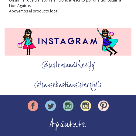
Un thriller que transcurre en Donosti escrito por una donostiarra
Lide Aguirre.
Apoyemos el producto local.
@sistersandthecity
@sansebastiansisterstyle
Apúntate