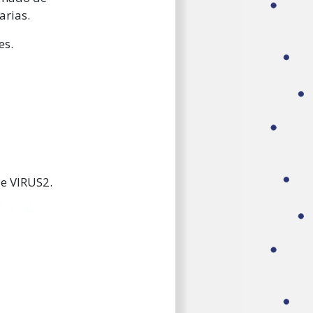
arias.
es.
de VIRUS2.