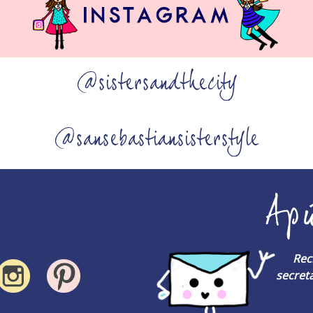
@sistersandthecity
@sansebastiansisterstyle
Ap
Rec
secreta