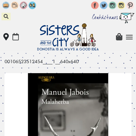
Skip
to
content
Contáctanos
00106523512454____1__640x640